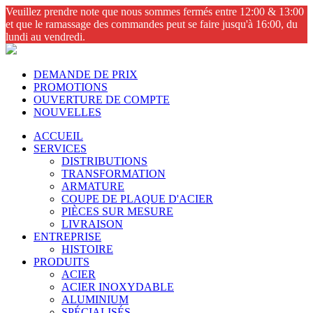
Veuillez prendre note que nous sommes fermés entre 12:00 & 13:00
et que le ramassage des commandes peut se faire jusqu'à 16:00, du
lundi au vendredi.
DEMANDE DE PRIX
PROMOTIONS
OUVERTURE DE COMPTE
NOUVELLES
ACCUEIL
SERVICES
DISTRIBUTIONS
TRANSFORMATION
ARMATURE
COUPE DE PLAQUE D'ACIER
PIÈCES SUR MESURE
LIVRAISON
ENTREPRISE
HISTOIRE
PRODUITS
ACIER
ACIER INOXYDABLE
ALUMINIUM
SPÉCIALISÉS